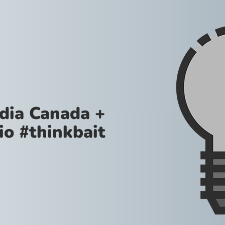
ia Canada +
io #thinkbait