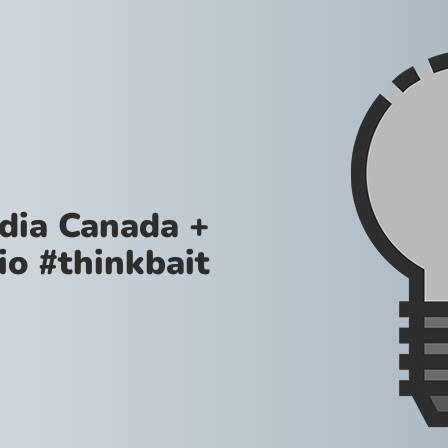
ia Canada +
io #thinkbait